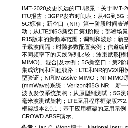
IMT-2020及更长远的ITU愿景；关于IMT
ITU报告；3GPP发布时间表：从4G到5G
5G标准；新空口（NR）第一阶段时间表
动；从LTE到5G新空口第1阶段；部署场
R15版本的新频率范围；调制和波形；新空
子载波间隔；时隙参数配置实例；信道编码
不同频率下的天线阵列比较；波束赋形[模
MIMO)、混合]及示例；5G新空口：第2
集成访问和回程线路；LTE和NR的V2X
型验证；NI和Massive MIMO；NI M
(mmWave)系统；Verizon和5G NR –
波收发仪系统架构；从原型到测试；5G测
毫米波测试架构；LTE应用程序框架版本2.0.
框架版本2.0.1；基于应用框架的应用示
CROWD ABSF演示。
作者：
Ian C. Wong博士，National In