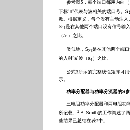
参考图5，每个端口都用内向（
下标"n"代表与波相关的端口号。
数。根据定义，每个没有主动注入
S
是在其他两个端口没有信号输入时
11
（a
）之比。
1
类似地，S
是在其他两个端口
21
的入射"a"波（a
）之比。
1
公式3所示的完整线性矩阵可
示。
功率分配器与功率分流器的
S
参
三电阻功率分配器和两电阻功
1
所记载。
B. Smith的工作阐
些结果已总结在
表
1
中。