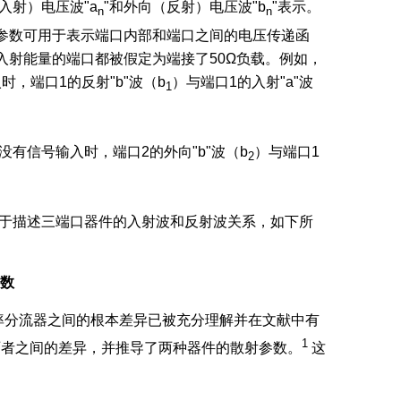
入射）电压波"a
"和外向（反射）电压波"b
"表示。
n
n
S参数可用于表示端口内部和端口之间的电压传递函
入射能量的端口都被假定为端接了50Ω负载。例如，
，端口1的反射"b"波（b
）与端口1的入射"a"波
1
没有信号输入时，端口2的外向"b"波（b
）与端口1
2
用于描述三端口器件的入射波和反射波关系，如下所
数
率分流器之间的根本差异已被充分理解并在文献中有
1
述了两者之间的差异，并推导了两种器件的散射参数。
这