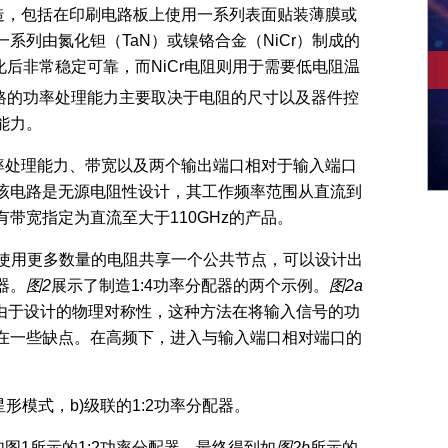
造，包括在印刷电路板上使用一系列表面贴装薄膜或
系列由氮化钽（TaN）或镍铬合金（NiCr）制成的
化后非常稳定可靠，而NiCr电阻则用于需要低电阻温
路的功率处理能力主要取决于电阻的尺寸以及器件控
能力。
率处理能力、带宽以及两个输出端口相对于输入端口
该电路是无源电阻性设计，其工作频率范围从直流到
带宽指定为直流至大于110GHz的产品。
或使用更多数量的电阻共享一个公共节点，可以设计出
器。
图
2
展示了制造1:4功率分配器的两个示例。
图
2a
。由于设计的物理对称性，这种方法在将输入信号的功
在一些缺点。在高频下，进入与输入端口相对端口的
)星形模式，b)级联的1:2功率分配器。
图1所示的1:2功率分配器，最终得到如
图
2b
所示的