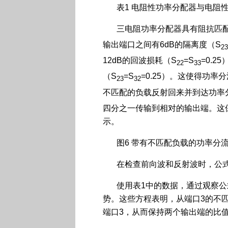
表1 电阻性功率分配器与电阻
三电阻功率分配器具有阻抗匹
输出端口之间有6dB的隔离度（S
23
12dB的回波损耗（S
=S
=0.2
22
33
（S
=S
=0.25）。这使得功
23
32
不匹配的负载反射回来并到达功率
四分之一传输到相对的输出端。这
示。
图6 带有不匹配负载的功率分
在检查前向波和反射波时，公式
使用表1中的数据，通过观察公
势。这些方程表明，从端口3的不
端口3，从而保持两个输出端的比