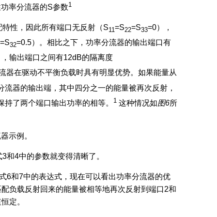
1
性功率分流器的S参数
配特性，因此所有端口无反射（S
=S
=S
=0），
11
22
33
=S
=0.5）。相比之下，功率分流器的输出端口有
32
5），输出端口之间有12dB的隔离度
率分流器在驱动不平衡负载时具有明显优势。如果能量从
分流器的输出端，其中四分之一的能量被再次反射，
1
保持了两个端口输出功率的相等。
这种情况如
图
6
所
流器示例。
3和4中的参数就变得清晰了。
式6和7中的表达式，现在可以看出功率分流器的优
匹配负载反射回来的能量被相等地再次反射到端口2和
值恒定。