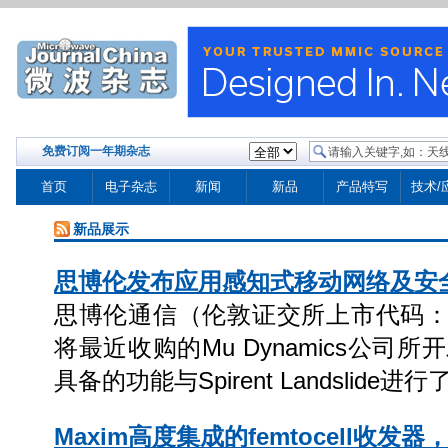
免费订阅一年期杂志
首页
电子杂志
新闻
新品
产品特写
技术/
新品展示
思博伦发布应用感知式移动网络及安
思博伦通信（伦敦证交所上市代码：
将最近收购的Mu Dynamics公司所开发的S
具备的功能与Spirent Landslide进
Maxim高度集成的femtocell收