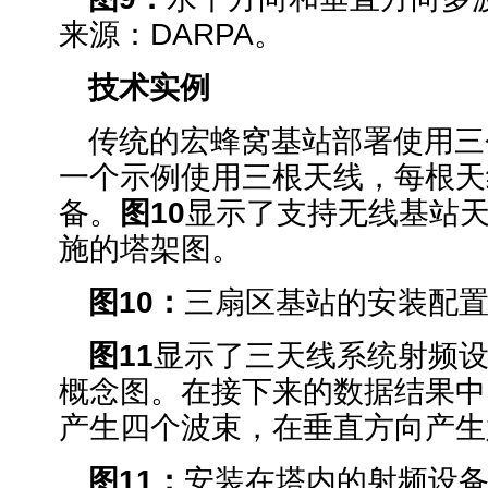
来源：DARPA。
技术实例
传统的宏蜂窝基站部署使用三
一个示例使用三根天线，每根天
备。
图
10
显示了支持无线基站
施的塔架图。
图
10
：
三扇区基站的安装配
图
11
显示了三天线系统射频
概念图。在接下来的数据结果中
产生四个波束，在垂直方向产生
图
11
：
安装在塔内的射频设