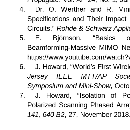
Dr. O. Werther and R. Mini
Specifications and Their Impac
Circuits,”
Rohde & Schwarz Applic
E. Björnson, “Basics 
Beamforming-Massive MIMO Net
https://www.youtube.com/watch
J. Howard, “World’s First Wirel
Jersey IEEE MTT/AP Socie
Symposium and Mini-Show
, Octo
J. Howard, “Isolation of Pol
Polarized Scanning Phased Arr
141, 640 B2
, 27, November 2018