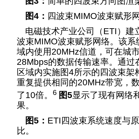
图
3
：
简单的四波束方向图渲
图
4
：
四波束MIMO波束赋形
电磁技术产业公司（ETI）建
波束MIMO波束赋形网络。该系
域内使用20MHz信道，可在城
28Mbps的数据传输速率。通过
区域内实施图4所示的四波束架
重复提供相同的20MHz带宽，
6
了10倍。
图
5
显示了现有网络和
果。
图
5
：
ETI四波束系统速度与
比。