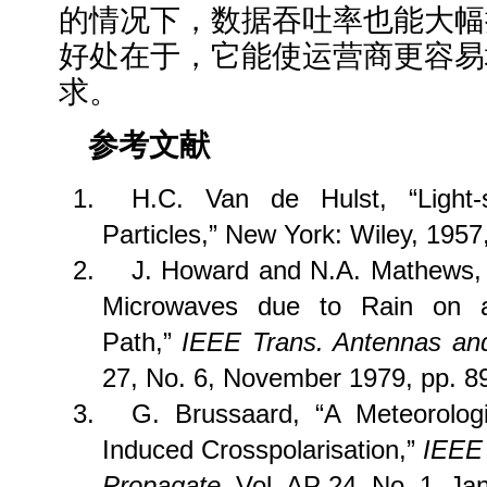
的情况下，数据吞吐率也能大幅
好处在于，它能使运营商更容易
求。
参考文献
H.C. Van de Hulst, “Light-
Particles,” New York: Wiley, 1957
J. Howard and N.A. Mathews, “
Microwaves due to Rain on a 
Path,”
IEEE Trans. Antennas an
27, No. 6, November 1979, pp. 8
G. Brussaard, “A Meteorologi
Induced Crosspolarisation,”
IEEE 
Propagate
, Vol. AP 24, No. 1, Ja