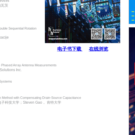
Devices
与施瓦茨
Double Sequential Rotation
acije
电子书下载
在线浏览
e Phased Array Antenna Measurements
olutions Inc.
 Systems
ign Method with Compensating Drain-Source Capacitance
，杭州电子科技大学；Steven Gao， 肯特大学