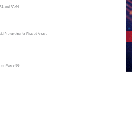
NRZ and PAM4
id Prototyping for Phased Arrays
es mmWave 5G