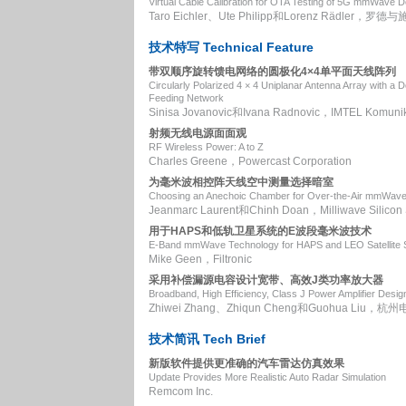
Virtual Cable Calibration for OTA Testing of 5G mmWave 
Taro Eichler、Ute Philipp和Lorenz Rädler，罗德
技术特写 Technical Feature
带双顺序旋转馈电网络的圆极化4×4单平面天线阵列
Circularly Polarized 4 × 4 Uniplanar Antenna Array with a 
Feeding Network
Sinisa Jovanovic和Ivana Radnovic，IMTEL Komunik
射频无线电源面面观
RF Wireless Power: A to Z
Charles Greene，Powercast Corporation
为毫米波相控阵天线空中测量选择暗室
Choosing an Anechoic Chamber for Over-the-Air mmWav
Jeanmarc Laurent和Chinh Doan，Milliwave Silicon S
用于HAPS和低轨卫星系统的E波段毫米波技术
E-Band mmWave Technology for HAPS and LEO Satellite
Mike Geen，Filtronic
采用补偿漏源电容设计宽带、高效J类功率放大器
Broadband, High Efficiency, Class J Power Amplifier Des
Zhiwei Zhang、Zhiqun Cheng和Guohua Liu
技术简讯 Tech Brief
新版软件提供更准确的汽车雷达仿真效果
Update Provides More Realistic Auto Radar Simulation
Remcom Inc.