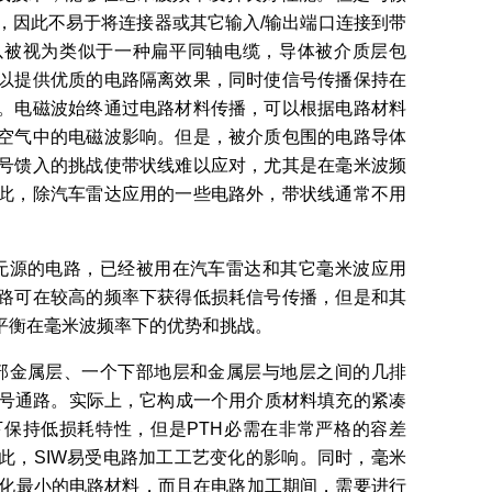
，因此不易于将连接器或其它输入/输出端口连接到带
以被视为类似于一种扁平同轴电缆，导体被介质层包
以提供优质的电路隔离效果，同时使信号传播保持在
。电磁波始终通过电路材料传播，可以根据电路材料
空气中的电磁波影响。但是，被介质包围的电路导体
号馈入的挑战使带状线难以应对，尤其是在毫米波频
此，除汽车雷达应用的一些电路外，带状线通常不用
和无源的电路，已经被用在汽车雷达和其它毫米波应用
路可在较高的频率下获得低损耗信号传播，但是和其
要平衡在毫米波频率下的优势和挑战。
上部金属层、一个下部地层和金属层与地层之间的几排
信号通路。实际上，它构成一个用介质材料填充的紧凑
保持低损耗特性，但是PTH必需在非常严格的容差
此，SIW易受电路加工工艺变化的影响。同时，毫米
k变化最小的电路材料，而且在电路加工期间，需要进行